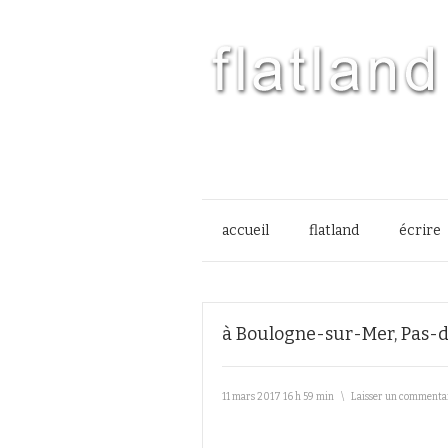
accueil
flatland
écrire
à Boulogne-sur-Mer, Pas-d
11 mars 2017 16 h 59 min
\
Laisser un commenta