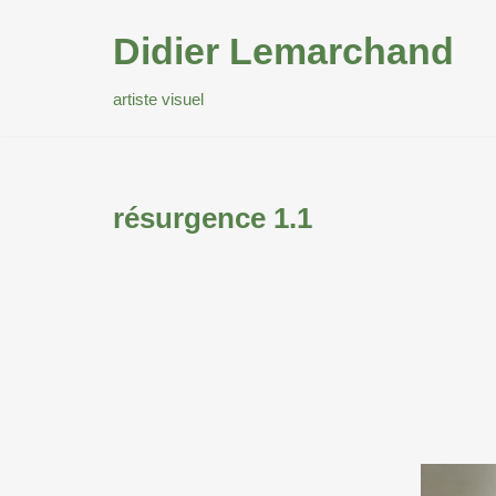
Didier Lemarchand
Aller
au
artiste visuel
contenu
résurgence 1.1