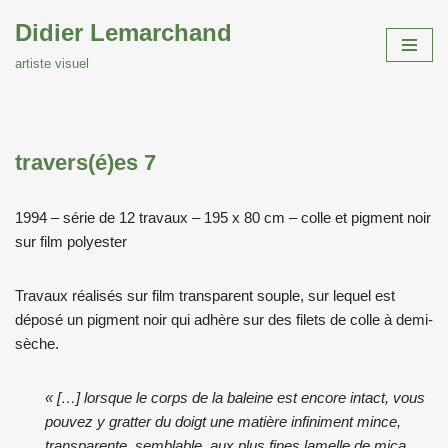
Didier Lemarchand
Aller
artiste visuel
au
contenu
travers(é)es 7
1994 – série de 12 travaux – 195 x 80 cm – colle et pigment noir
sur film polyester
Travaux réalisés sur film transparent souple, sur lequel est
déposé un pigment noir qui adhère sur des filets de colle à demi-
sèche.
« […] lorsque le corps de la baleine est encore intact, vous
pouvez y gratter du doigt une matière infiniment mince,
transparente, semblable, aux plus fines lamelle de mica,