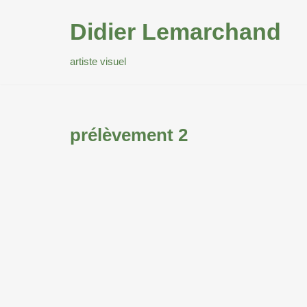
Didier Lemarchand
Aller
au
artiste visuel
contenu
prélèvement 2